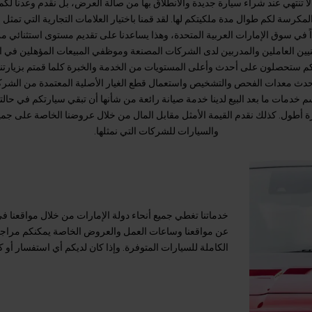
لا تنتهي عند شراء سيارة جديدة والانطلاق بها من صالة العرض، بل نقدم وعدنا لكم
مكرسة لكم طوال مدة ملكيتكم لها. لقد قمنا باختيار العلامات التجارية التي تمثل إر
ً في سوق الإمارات العربية المتحدة، وهذا يساعدنا على تقديم مستوى استثنائي م
نيين العاملين والمدربين لدى الشركات المصنعة وموظفي المبيعات المؤهلين في
نكم ستحصلون على أحدث وأعلى المستويات من الخدمة والخبرة كلما قمتم بزيارتنا
دث معدات الفحص والتشخيص واستعمال قطع الغيار الأصلية المعتمدة من الشرك
خدمات ما بعد البيع لدينا خدمة صيانة رائعة من شأنها أن تبقي سيارتكم في حالته
رة أطول. كذلك نقدم القيمة الأمثل مقابل المال من خلال عروضنا الخاصة على جمي
والسيارات للشركات التي نمثلها.
خدماتنا تغطي جميع أنحاء دولة الإمارات من خلال مواقعنا 
عن مواقعنا وساعات العمل والعروض الخاصة يمكنكم مراجعة 
الكاملة للسيارات المتوفرة. وإذا كان لديكم أي استفسار أو ك