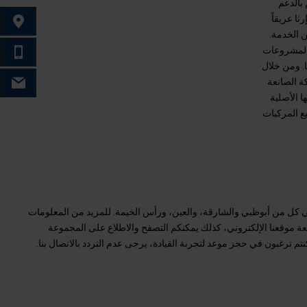
 بالدعم
ثا عريقاً
ابحث عن
ن الخدمة.
 المشروعات
الهاتف
. ومن خلال
ة الصانعة
البريد ا
ا الأصلية
ع المركبات
في كل من أبوظبي والشارقة، والعين، ورأس الخيمة. للمزيد من المعلومات
موقعنا الإلكتروني، كذلك يمكنكم التصفح والاطلاع على المجموعة
نتم ترغبون في حجز موعد لتجربة القيادة، يرجى عدم التردد بالاتصال بنا.