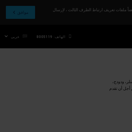
اً ملفات تعريف ارتباط الطرف الثالث ، لإرسال
موافق
الهاتف: 8005119
عربى
لر، ودودج،
أجل أن تقدم