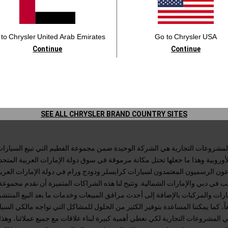
 to
Chrysler
United Arab Emirates
Go to
Chrysler
USA
Continue
Continue
SEE ALL CHRYSLER BRAND COUNTRY SITES
مشروعات التجارية هي الشركة الوحيدة ضمن مجموعة الفطيم التي تبيع السيارات
أوروبية وهذا ما جعلها تحتل مكانة مرموقة في سوق دولة الإمارات العربية المتحد
ون الرسميون المعتمدون لسيارات كرايسلر ودودج ورام في دولة الإمارات العربي
 في دبي والإمارات الشمالية. وتتيح لنا هذه الشراكات المتميزة أن نقدم مجموع
ً، كما يمكننا المساعدة بتوفير الكثير من الحلول للمشاكل التي تواجه مالكي السي
لمشروعات التجارية لكي نعطي أهمية كبيرة لبناء علاقات مع جميع عملائنا، وهذا