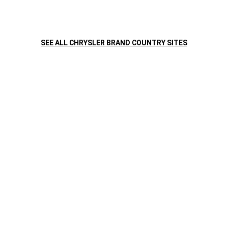
ساعات العمل
السبت - الخميس
9:00 صباحاً – 7:00 مساءً
SEE ALL CHRYSLER BRAND COUNTRY SITES
OPEN
(
احصل على اتجاه
IN
A
NEW
)
WINDOW
أربيل - شارع 100
السليمانية
بغداد - شارع النهضة
بغداد - معسكر الرشيد