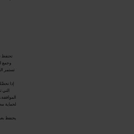
تحتفظ ست
وجمع ال
تستمر ال
إذا تحصَ
التي ت
الموافقة،
لحماية مصا
يحتفظ بعمل