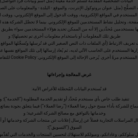
البيانات الشخصية المُقدَّمة لتسلُّم خدمة معيَّنة (مثل اسم وبيانات فرد التواصل)؛
ت التصفُّح (مثل: عنوان بروتوكول الإنترنت، والموقع - البلدة - والمعلومات على ال
 المستخدم في المواقع الإلكترونية، ووقت الدخول إلى الموقع الإلكتروني، ووقت 
حة، وتحليل نشاط المستخدمين للموقع الإلكتروني. بينما لا تحصِّل الشركة هذه 
ا بمستخدمين مُحدَّدين إلا أنه من الممكن تحديد هؤلاء المستخدمين سواء بطريق
طريق تلك المعلومات أو باستخدام معلومات أخرى تم تحصيلها)؛ و
تعريف الارتباط (أي الملفات ذات النص الصغير التي قد تُرسلها وتُسجِّلها المواقع ا
ارها المستخدم على الحاسب الآلي لديه، ثم يُعاد إرسالها إلى تلك المواقع نفسها عن
المستخدم مرةً أخرى. يُرجى الإحالة إلى الموقع الإلكتروني: Cookie Policy للتفاصيل).
غرض المعالجة وإجراءاتها
قد تُستخدم البيانات المُحصَّلة للأغراض الآتية:
تنفيذ طلب خاص بأي مستخدم مُحدَّد أو تقديم الخدمة المطلوبة ("الخدمة")؛ و
ماح للشركة بأداء مسح حول رضا العملاء ("رضا العملاء") فيما يتعلق بجودة بضائع
وخدماتها بالتوافق مع مصالح الشركة الشرعية؛ و
ل المراسلات التجارية فضلاً عن إرسال إعلانات عن منتجات الشركة وخدماتها أو أ
السوق ("التسويق")؛
ل سلوككم، وعاداتكم، وميولكم للاستهلاك لتحسين المنتجات والخدمات التي تُقدِّمه