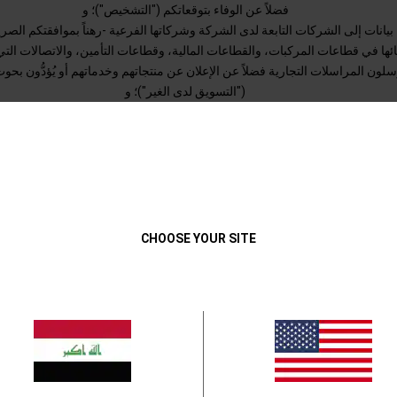
فضلاً عن الوفاء بتوقعاتكم ("التشخيص")؛ و
بيانات إلى الشركات التابعة لدى الشركة وشركاتها الفرعية -رهناً بموافقتكم الصر
ها في قطاعات المركبات، والقطاعات المالية، وقطاعات التأمين، والاتصالات التي ي
سلون المراسلات التجارية فضلاً عن الإعلان عن منتجاتهم وخدماتهم أو يُؤدُّون بح
("التسويق لدى الغير")؛ و
تحسين تجربة المستخدم في مواقع الشركة الإلكترونية.
البيانات في نسخة مطبوعة بطرق تلقائية أو إلكترونية، بما في ذلك البريد أو البريد ا
ف (مثل: المكالمات الهاتفية التلقائية، والرسائل النصية القصيرة، وخدمة رسائل ال
متعددة)، والفاكس، وأي طرق أخرى (مثل: المواقع الإلكترونية وتطبيقات الهواتف)
CHOOSE YOUR SITE
متسلِّمي البيانات
ج البيانات من قبل أشخاص طبيعيين و/أو هيئات قانونية تتصرف بالنيابة عن الشركة
ات تعاقدية مُحدَّدة. قد تُرسَل البيانات إلى الغير للامتثال مع التزامات قانونية لتنفيذ 
السلطات الحكومية أو لممارسة الشركة حقها أمام السلطات القضائية.
أين تُعالج البيانات؟