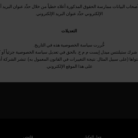
حاب البيانات ممارسة الحقوق المذكورة أعلاه خطياً من خلال حدِّد عنوان البريد أو
الإلكتروني حدِّد عنوان البريد الإلكتروني.
التعديلات
حُّررت سياسة الخصوصية هذه في التاريخ.
شرك ستيلنتس ميدل إيست م م ح. بالحق في تعديل سياسة الخصوصية جزئياً أو كليا
اها (على سبيل المثال: نتيجة التغييرات في القانون المعمول به). تنشر الشركة أ
على هذا الموقع الإلكتروني.
حول الوكيل
قانوني