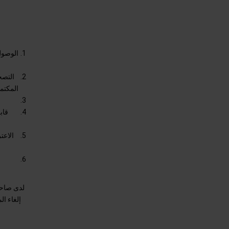
الوصول 
التصح
المكتمل
قاب
الاعت
لدى صاحب 
إلغاء ال