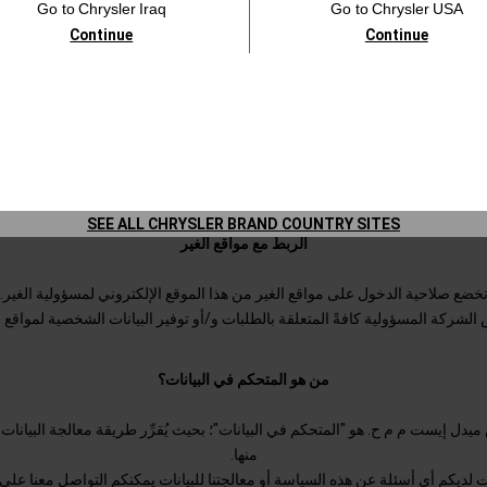
Go to
Chrysler
Iraq
Go to
Chrysler
USA
ركة -فيما يتعلق بعلاقاتها التعاقدية- البيانات إلى بلدان أخرى بخلاف البلد التي تم
Continue
Continue
ل المثال: قد تحفظ الشركة بالبيانات في قاعدة بيانات تُديرها هيئات تتصرف بالني
دارة قاعدة البيانات ومعالجة البيانات مرهونةً بأغراض المعالجة وتُنفَّذ بالتوافق مع
المعمول به.
شركة البيانات إلى أي بلد لا توفر المستوى نفسه من حماية البيانات مثل البلدة ال
تصنفها الهيئة المختصة بموجب القوانين المعمول بها بأنها تُقدِّم المستوى المناسب 
ا ننقل البيانات إلى تلك البلدان إلا رهناً بالتدابير الاحترازية المناسبة التي تضمن حماية
SEE ALL CHRYSLER BRAND COUNTRY SITES
الربط مع مواقع الغير
خضع صلاحية الدخول على مواقع الغير من هذا الموقع الإلكتروني لمسؤولية الغير.
لشركة المسؤولية كافةً المتعلقة بالطلبات و/أو توفير البيانات الشخصية لمواقع ا
من هو المتحكم في البيانات؟
يدل إيست م م ح. هو "المتحكم في البيانات"؛ بحيث يُقرِّر طريقة معالجة البيانا
منها.
ت لديكم أي أسئلة عن هذه السياسة أو معالجتنا للبيانات يمكنكم التواصل معنا على 