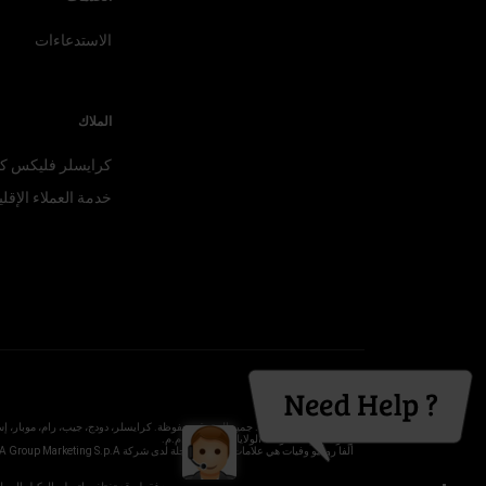
الاستدعاءات
الملاك
كرايسلر فليكس
كي
خدمة العملاء
الإقلي
©2026 FCA US LLC. جميع الحقوق محفوظة. كرايسلر، دودج، جيب، رام، 