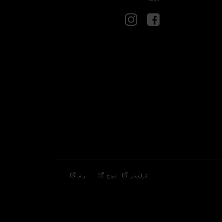
كرايسلر
دودج
رام