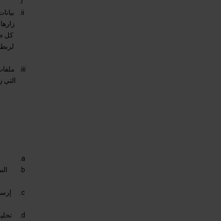
بيانا
زارها
كل صف
لربطه
ملفات 
التي ز
الس
إرسا
تحلي