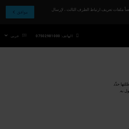
اً ملفات تعريف ارتباط الطرف الثالث ، لإرسال
موافق
الهاتف: 07502981000
عربى
تها حدِّد
ل به.