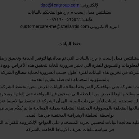
الإلكتروني:
dpo@fcagroup.com
.
ستيلنتس ميدل إيست م م ح هو المتحكم بالبيانات
هاتف: ٠٠٩٧١٦٠٠٥٦٥٥٦١
البريد الالكتروني customercare-me@stellantis.com
حفظ البيانات
يلنتس ميدل إيست م م ح. بالبيانات التي تم معالجتها لتوفير الخدمة وتحقيق رضا 
معلومات والتسويق للفترة التي تعتبر ضرورية للغاية لتحقيق هذه الأغراض. ومع ذ
شركة في تخزين هذه البيانات لفترة أطول حسب الضرورة لحماية مصالح الشركة ا
بالمسؤولية المحتملة ذات صلة بتقديم الخدمة.
ّلت الشركة على موافقتكم الصريحة لمعالجة البيانات لغرض معين تحتفظ الشركة با
م معالجتها لهذا الغرض من اللحظة التي تمنحون فيها الموافقة حتى إلغائها. وبمجرد 
 لن تستخدم البيانات للأغراض ذات الصلة، الى أن الشركة قد تحتفظ بها لاسيما عند
لحها المتعلقة بالمسؤولية المحتملة المتعلقة بعملية المعالجة ما لم يُقدَّم مزيد م
بواسطة السلطة الإشرافية المختصة في هذا الصدد.
ية معالجة البيانات لتحسين تجربة المستخدم على المواقع الإلكترونية للفترات الم
في سياسة ملفات تعريف الارتباط الخاصة بالشركة.