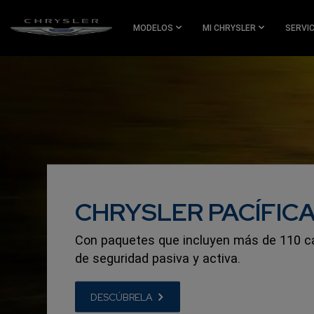
SKIP TO
MAIN
MODELOS
MI CHRYSLER
SERVI
CONTENT
SKIP TO
NAVIGATION
CHRYSLER PACÍFIC
,
Con paquetes que incluyen más de 110 ca
de seguridad pasiva y activa.
,
DESCÚBRELA