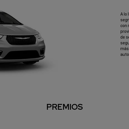
A lo
segm
con 
prov
de s
segu
más 
auto
PREMIOS