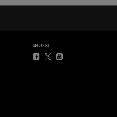
SÍGUENOS
Visita
Visita
Visita
Chrysler
Chrysler
Chrysler
en
en
en
Facebook
Twitter
YouTube