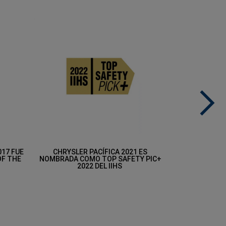
next
017 FUE
CHRYSLER PACÍFICA 2021 ES
CHRYSLER PAC
OF THE
NOMBRADA COMO TOP SAFETY PIC+
CON EL PRE
2022 DEL IIHS