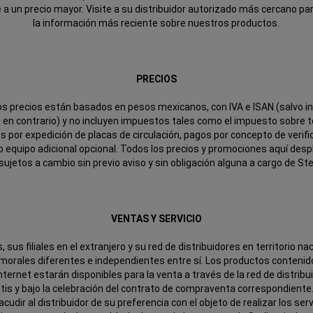
e a un precio mayor. Visite a su distribuidor autorizado más cercano pa
la información más reciente sobre nuestros productos.
PRECIOS
os precios están basados en pesos mexicanos, con IVA e ISAN (salvo in
 en contrario) y no incluyen impuestos tales como el impuesto sobre t
 por expedición de placas de circulación, pagos por concepto de verifi
o equipo adicional opcional. Todos los precios y promociones aquí des
sujetos a cambio sin previo aviso y sin obligación alguna a cargo de Stel
VENTAS Y SERVICIO
s, sus filiales en el extranjero y su red de distribuidores en territorio na
morales diferentes e independientes entre sí. Los productos contenid
Internet estarán disponibles para la venta a través de la red de distrib
ntis y bajo la celebración del contrato de compraventa correspondiente
cudir al distribuidor de su preferencia con el objeto de realizar los ser