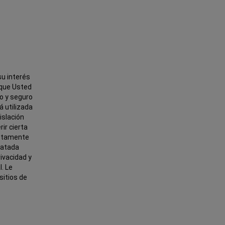
su interés
 que Usted
o y seguro
á utilizada
islación
ir cierta
letamente
ratada
ivacidad y
l. Le
sitios de