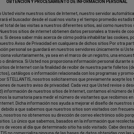
OBTENCIÓN Y PROCESAMIENTO DE INFORMACIÓN PERSONAL
 Usted visite nuestros sitios de Internet, nuestro servidor automáti
rará el buscador desde el cual nos visita y el tiempo promedio estadís
el total de las visitas a nuestros diferentes sitios, así como nuestros
 Nuestros sitios de internet obtienen datos personales a través de co
. Si desea saber más acerca de cómo podría inhabilitar las cookies, p
uestro Aviso de Privacidad en cualquiera de dichos sitios Por otra par
ción personal se guardará en nuestros servidores únicamente si Uste
ciona voluntariamente, ya sea en el marco de un registro, una encues
 o dinámica. Si Usted nos proporciona información personal durante s
itios de Internet con la finalidad de recibir de nuestra parte folletos (
ctos), catálogos o información relacionada con los programas y promo
 por STELLANTIS, nosotros solicitaremos que previamente acepte los 
iones de nuestro aviso de privacidad. Cada vez que Usted revise o de
) información de nuestros sitios de Internet, contamos el número de l
os la sumatoria para medir el número de visitantes que recibimos e
Internet. Dicha información nos ayuda a mejorar el diseño de nuestros 
 debido a que sabemos que nuestros sitios son visitados con frecuenc
, nosotros no obtenemos su dirección de correo electrónico sólo porqu
sitios. Lo único que sabemos, basados en la información que recolecta
o de veces al día que determinado sitio ha sido visitado. Cabe destac
IS no comercializa ninguna de las bases de datos obtenidas con las v