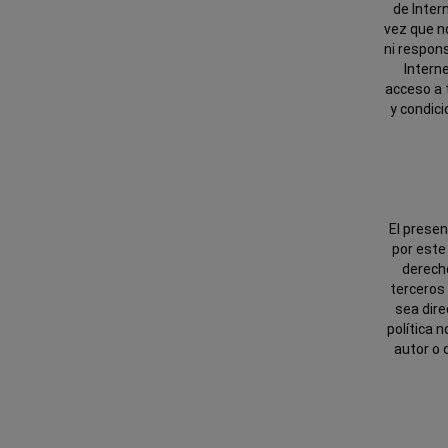
de Inter
vez que n
ni respons
Interne
acceso a 
y condici
El prese
por este
derecho
terceros 
sea dire
política 
autor o 