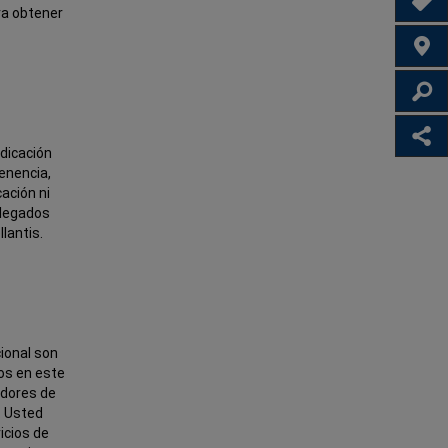
PROM
ra obtener
DISTR
IN
fa
dicación
enencia,
cación ni
plegados
lantis.
cional son
os en este
uidores de
. Usted
vicios de