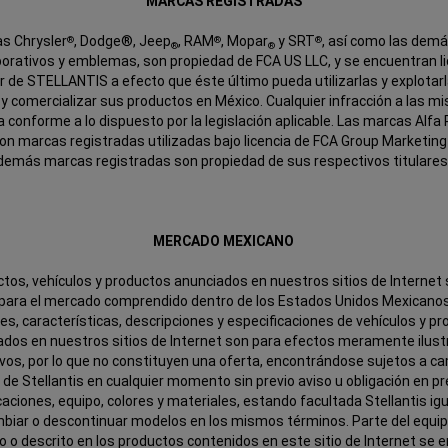
MARCAS REGISTRADAS
s Chrysler
, Dodge®, Jeep
, RAM
, Mopar
y SRT
, así como las dem
®
®
®
®
®
porativos y emblemas, son propiedad de FCA US LLC, y se encuentran l
r de STELLANTIS a efecto que éste último pueda utilizarlas y explotar
r y comercializar sus productos en México. Cualquier infracción a las 
 conforme a lo dispuesto por la legislación aplicable. Las marcas Alf
on marcas registradas utilizadas bajo licencia de FCA Group Marketing 
demás marcas registradas son propiedad de sus respectivos titulares
MERCADO MEXICANO
tos, vehículos y productos anunciados en nuestros sitios de Internet
 para el mercado comprendido dentro de los Estados Unidos Mexicanos
s, características, descripciones y especificaciones de vehículos y p
dos en nuestros sitios de Internet son para efectos meramente ilust
vos, por lo que no constituyen una oferta, encontrándose sujetos a c
 de Stellantis en cualquier momento sin previo aviso u obligación en pr
caciones, equipo, colores y materiales, estando facultada Stellantis i
biar o descontinuar modelos en los mismos términos. Parte del equ
 o descrito en los productos contenidos en este sitio de Internet se 