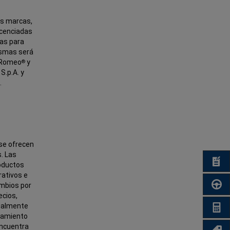
ás marcas,
icenciadas
las para
mismas será
a Romeo
y
®
S.p.A. y
.
 se ofrecen
. Las
COTI
roductos
rativos e
PRUE
ambios por
ecios,
gualmente
CA
ipamiento
encuentra