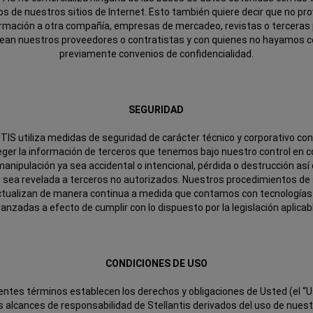
ios de nuestros sitios de Internet. Esto también quiere decir que no p
ormación a otra compañía, empresas de mercadeo, revistas o terceras
ean nuestros proveedores o contratistas y con quienes no hayamos 
previamente convenios de confidencialidad.
SEGURIDAD
IS utiliza medidas de seguridad de carácter técnico y corporativo con 
eger la información de terceros que tenemos bajo nuestro control en c
manipulación ya sea accidental o intencional, pérdida o destrucción as
e sea revelada a terceros no autorizados. Nuestros procedimientos de
ctualizan de manera continua a medida que contamos con tecnología
anzadas a efecto de cumplir con lo dispuesto por la legislación aplicab
CONDICIONES DE USO
entes términos establecen los derechos y obligaciones de Usted (el “U
os alcances de responsabilidad de Stellantis derivados del uso de nuest