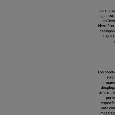
Las marca
logos cor
en favo
identifica
castigada
FIAT
s
®
Los produc
sólo
imágene
desplega
informati
parte
especifi
para cam
mostrado