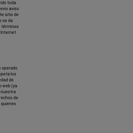
ando toda
evio aviso
te sitio de
es se da
s términos
 Internet.
s operado
speta los
iedad de
io web (ya
s nuestra
erechos de
s quienes