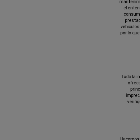
mantenimie
el enten
consumid
prestac
vehículos
por lo qu
Toda la in
ofrece
prin
impreci
verifi
Hacemos d