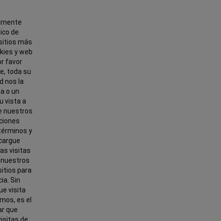
camente
tico de
 sitios más
okies y web
or favor
te, toda su
d nos la
ta o un
u vista a
de nuestros
ciones
términos y
scargue
as visitas
n nuestros
sitios para
ia. Sin
e visita
mos, es el
ar que
isitas de