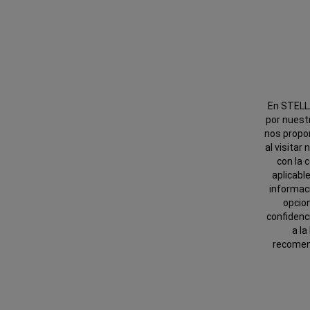
En STELLA
por nuest
nos propo
al visitar
con la 
aplicabl
informac
opcio
confidenc
a la
recomend