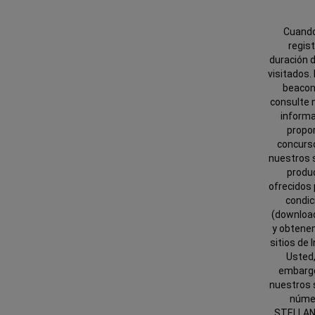
Cuando
regist
duración d
visitados.
beacons
consulte n
informa
propor
concurso
nuestros s
produ
ofrecidos
condic
(download
y obtenem
sitios de 
Usted,
embargo
nuestros 
númer
STELLANT