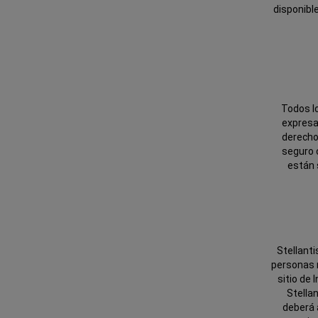
disponibl
Todos l
expresa
derechos
seguro 
están 
Stellanti
personas 
sitio de 
Stella
deberá a