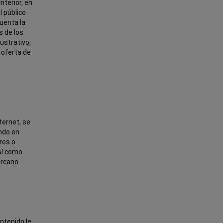
nterior, en
l público
cuenta la
s de los
ustrativo,
 oferta de
nternet, se
ando en
res o
así como
ercano.
ntenido le