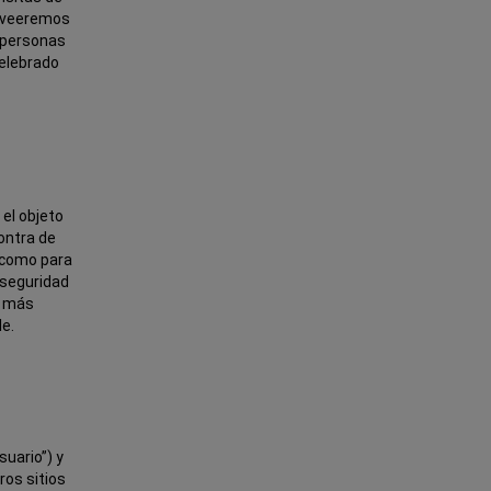
roveeremos
 personas
celebrado
el objeto
ontra de
í como para
 seguridad
s más
le.
suario”) y
ros sitios