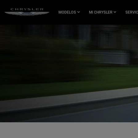
SKIP TO
MAIN
MODELOS
MI CHRYSLER
SERVI
CONTENT
SKIP TO
NAVIGATION