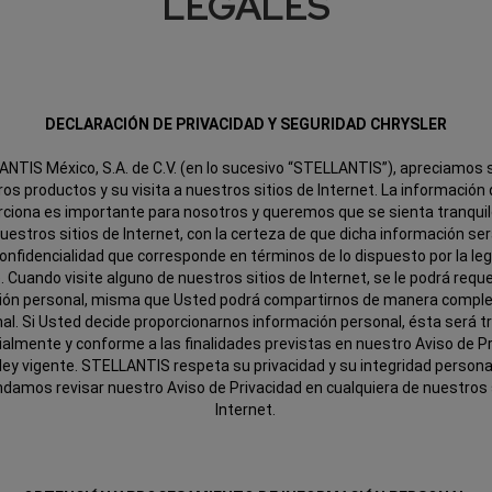
LEGALES
DECLARACIÓN DE PRIVACIDAD Y SEGURIDAD CHRYSLER
NTIS México, S.A. de C.V. (en lo sucesivo “STELLANTIS”), apreciamos 
ros productos y su visita a nuestros sitios de Internet. La información
rciona es importante para nosotros y queremos que se sienta tranquil
 nuestros sitios de Internet, con la certeza de que dicha información ser
confidencialidad que corresponde en términos de lo dispuesto por la leg
e. Cuando visite alguno de nuestros sitios de Internet, se le podrá requer
ión personal, misma que Usted podrá compartirnos de manera comp
nal. Si Usted decide proporcionarnos información personal, ésta será t
ialmente y conforme a las finalidades previstas en nuestro Aviso de Pr
 ley vigente. STELLANTIS respeta su privacidad y su integridad persona
amos revisar nuestro Aviso de Privacidad en cualquiera de nuestros 
Internet.