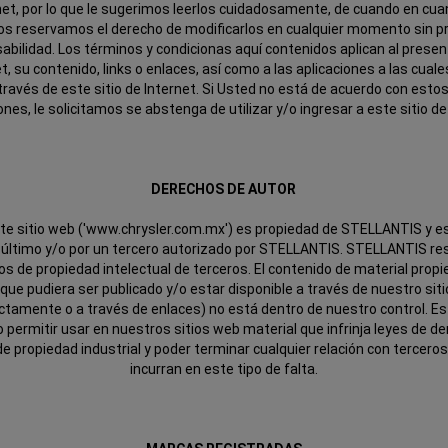
net, por lo que le sugerimos leerlos cuidadosamente, de cuando en cu
os reservamos el derecho de modificarlos en cualquier momento sin pr
abilidad. Los términos y condicionas aquí contenidos aplican al presen
t, su contenido, links o enlaces, así como a las aplicaciones a las cual
través de este sitio de Internet. Si Usted no está de acuerdo con esto
ones, le solicitamos se abstenga de utilizar y/o ingresar a este sitio de
DERECHOS DE AUTOR
nte sitio web ('www.chrysler.com.mx') es propiedad de STELLANTIS y e
 último y/o por un tercero autorizado por STELLANTIS. STELLANTIS re
s de propiedad intelectual de terceros. El contenido de material prop
que pudiera ser publicado y/o estar disponible a través de nuestro sit
ctamente o a través de enlaces) no está dentro de nuestro control. E
no permitir usar en nuestros sitios web material que infrinja leyes de d
de propiedad industrial y poder terminar cualquier relación con tercero
incurran en este tipo de falta.