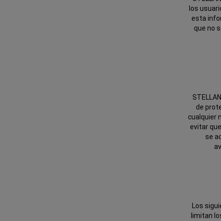
los usuar
esta inf
que no s
STELLANT
de prot
cualquier 
evitar qu
se a
av
Los sigui
limitan l