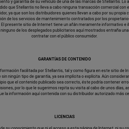
nto y garantía de su vehículo de una de las marcas de Stellantis. Lo a
dido que Stellantis no lleva a cabo ninguna transacción comercial con e
or, ya que son los distribuidores quienes llevan a cabo por su propia 
ión de los servicios de mantenimiento contratados por los propietario
. El presente sitio de Internet tiene un afán meramente informativo e il
e ninguno de los desplegados publicitarios aquí mostrados entraña una
contratar con el público consumidor.
GARANTÍAS DE CONTENIDO
formación facilitada por Stellantis, tal y como figura en este sitio de I
 sin ningún tipo de garantía, ya sea implícita o explícita. Aún consider
cipio que el contenido publicado sea correcto, éste podría contener erro
siones, por lo que le sugerimos repita su visita al cabo de unos días, 
que la información aquí contenida con su distribuidor autorizado más c
LICENCIAS
e su conocimiento que ni el acceso a esta página de Internet, ni su co