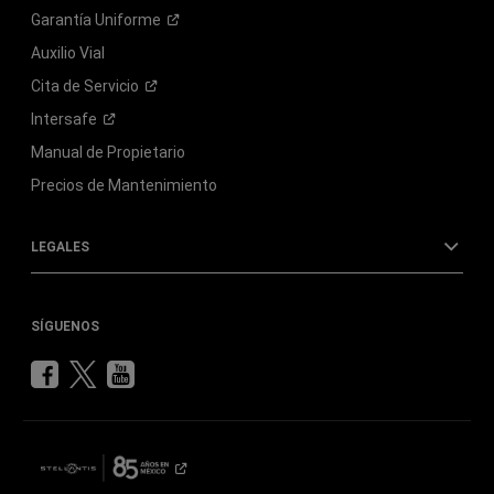
Garantía
Uniforme
Auxilio Vial
Cita de
Servicio
Intersafe
Manual de Propietario
Precios de Mantenimiento
LEGALES
SÍGUENOS
Visita
Visita
Visita
Chrysler
Chrysler
Chrysler
en
en
en
Facebook
Twitter
YouTube