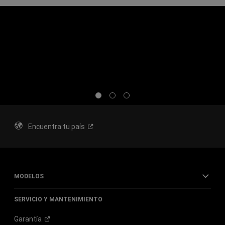
Display
Display
Display
item
item
item
1
2
3
of
of
of
3
3
3
Encuentra tu
país
MODELOS
SERVICIO Y MANTENIMIENTO
Garantía