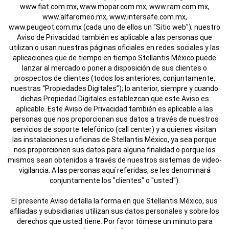
www.fiat.com.mx, www.mopar.com.mx, www.ram.com.mx,
www.alfaromeo.mx, www.intersafe.com.mx,
www.peugeot.com.mx (cada uno de ellos un "Sitio web"); nuestro
Aviso de Privacidad también es aplicable a las personas que
utilizan o usan nuestras páginas oficiales en redes sociales y las
aplicaciones que de tiempo en tiempo Stellantis México puede
lanzar al mercado o poner a disposición de sus clientes o
prospectos de clientes (todos los anteriores, conjuntamente,
nuestras “Propiedades Digitales”); lo anterior, siempre y cuando
dichas Propiedad Digitales establezcan que este Aviso es
aplicable. Este Aviso de Privacidad también es aplicable a las
personas que nos proporcionan sus datos a través de nuestros
servicios de soporte telefónico (call center) y a quienes visitan
las instalaciones u oficinas de Stellantis México, ya sea porque
nos proporcionen sus datos para alguna finalidad o porque los
mismos sean obtenidos a través de nuestros sistemas de video-
vigilancia. A las personas aquí referidas, se les denominará
conjuntamente los "clientes" o "usted").
El presente Aviso detalla la forma en que Stellantis México, sus
afiliadas y subsidiarias utilizan sus datos personales y sobre los
derechos que usted tiene. Por favor tómese un minuto para