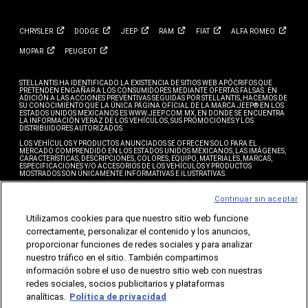
CHRYSLER
DODGE
JEEP
RAM
FIAT
ALFA
ROMEO
MOPAR
PEUGEOT
STELLANTIS HA IDENTIFICADO LA EXISTENCIA DE SITIOS WEB APÓCRIFOS QUE
PRETENDEN ENGAÑAR A LOS CONSUMIDORES MEDIANTE OFERTAS FALSAS. EN
ADICIÓN A LAS ACCIONES PREVENTIVAS SEGUIDAS POR STELLANTIS, HACEMOS DE
SU CONOCIMIENTO QUE LA ÚNICA PÁGINA OFICIAL DE LA MARCA JEEP® EN LOS
ESTADOS UNIDOS MEXICANOS ES WWW.JEEP.COM.MX, EN DONDE SE ENCUENTRA
LA INFORMACIÓN VERAZ DE LOS VEHÍCULOS, SUS PROMOCIONES Y LOS
DISTRIBUIDORES AUTORIZADOS.
LOS VEHÍCULOS Y PRODUCTOS ANUNCIADOS SE OFRECEN SOLO PARA EL
MERCADO COMPRENDIDO EN LOS ESTADOS UNIDOS MEXICANOS, LAS IMÁGENES,
CARACTERÍSTICAS, DESCRIPCIONES, COLORES, EQUIPO, MATERIALES, MARCAS,
ESPECIFICACIONES Y/O ACCESORIOS DE LOS VEHÍCULOS Y PRODUCTOS
MOSTRADOS SON ÚNICAMENTE INFORMATIVAS E ILUSTRATIVAS.
* EL CONSUMO DE COMBUSTIBLE ES UN DATO OBTENIDO CON BASE EN LOS
RESULTADOS DE PRUEBAS DE LABORATORIO REALIZADAS BAJO CONDICIONES
Continuar sin aceptar
CONTROLADAS DE MANEJO, DE CONFORMIDAD CON LA NOM-163-SEMARNAT-
ENER-SCFI-2013. SE ENTIENDE POR CONDICIONES CONTROLADAS DE MANEJO,
Utilizamos cookies para que nuestro sitio web funcione
AQUELLAS SUJETAS A VARIABLES QUE PUEDAN AFECTAR EL RENDIMIENTO DE
COMBUSTIBLE TALES COMO LA ALTITUD, LA TEMPERATURA AMBIENTE,
correctamente, personalizar el contenido y los anuncios,
CONDICIONES DE TRÁFICO, VELOCIDADES, TIPO DE ACELERACIÓN, ENTRE OTRAS.
ESTE SITIO OBTIENE DATOS PERSONALES A TRAVÉS DE COOKIES Y WEB BEACONS. SI
proporcionar funciones de redes sociales y para analizar
DESEA SABER MÁS ACERCA DE CÓMO PODRÍA INHABILITAR LAS COOKIES, POR
nuestro tráfico en el sitio. También compartimos
FAVOR CONSULTE NUESTRO ÚLTIMO AVISO DE PRIVACIDAD.
información sobre el uso de nuestro sitio web con nuestras
© 2026 STELLANTIS MÉXICO, S.A. DE C.V. TODOS LOS DERECHOS RESERVADOS.
CHRYSLER®, DODGE®, JEEP®, RAM®, MOPAR® Y HEMI SON MARCAS REGISTRADAS
redes sociales, socios publicitarios y plataformas
DE FCA US LLC. LAS MARCAS ALFA ROMEO® Y FIAT® SON MARCAS REGISTRADAS
BAJO LICENCIA DE FCA GROUP MARKETING S.P.A. Y SE ENCUENTRAN
analíticas.
Política de privacidad
LICENCIADAS EN FAVOR DE STELLANTIS MÉXICO, S.A. DE C.V. LAS DEMÁS MARCAS